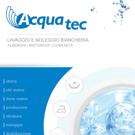
storia
chi siamo
dove siamo
produzione
stiratura
noleggio
distribuzione