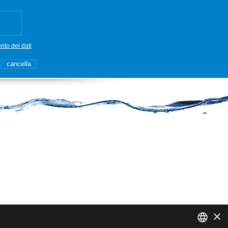
ento dei dati
×