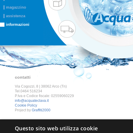
magazzino
assistenza
informazioni
contatti
Via Cogozzi, 8 | 38062 Arco (Tn)
Tel.0464 516234
P.Iva e Codice fiscale: 02559060229
info@acquateclava.it
Cookie Policy
Project by
Graffiti2000
Questo sito web utilizza cookie