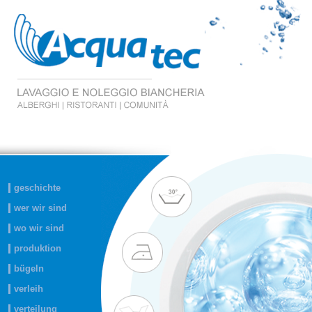
geschichte
wer wir sind
wo wir sind
produktion
bügeln
verleih
verteilung